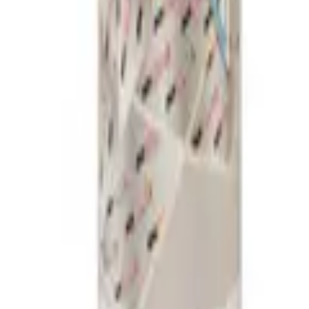
choen?
+
r algemeen montagewerk en droog vuil vanwege hun hoge vingergevoel
che weerstand tegen de aanwezige oplosmiddelen. Nitril voorkomt dat de