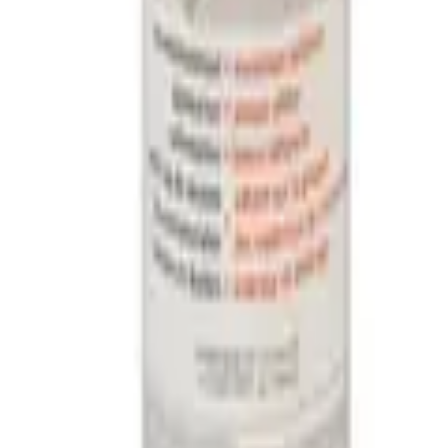
0 mm
n Rugbescherming
atie
heat