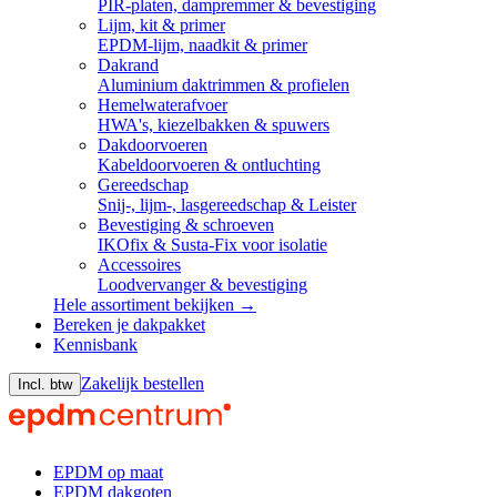
PIR-platen, dampremmer & bevestiging
Lijm, kit & primer
EPDM-lijm, naadkit & primer
Dakrand
Aluminium daktrimmen & profielen
Hemelwaterafvoer
HWA's, kiezelbakken & spuwers
Dakdoorvoeren
Kabeldoorvoeren & ontluchting
Gereedschap
Snij-, lijm-, lasgereedschap & Leister
Bevestiging & schroeven
IKOfix & Susta-Fix voor isolatie
Accessoires
Loodvervanger & bevestiging
Hele assortiment bekijken →
Bereken je dakpakket
Kennisbank
Zakelijk bestellen
Incl. btw
EPDM op maat
EPDM dakgoten