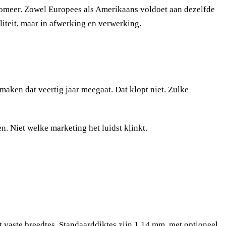
nomeer. Zowel Europees als Amerikaans voldoet aan dezelfde
aliteit, maar in afwerking en verwerking.
maken dat veertig jaar meegaat. Dat klopt niet. Zulke
n. Niet welke marketing het luidst klinkt.
 vaste breedtes. Standaarddiktes zijn 1,14 mm, met optioneel