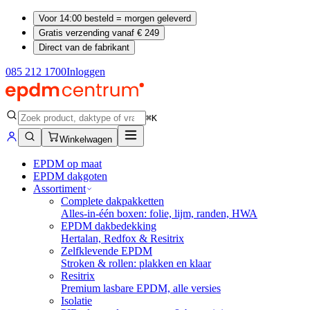
Voor 14:00 besteld = morgen geleverd
Gratis verzending vanaf € 249
Direct van de fabrikant
085 212 1700
Inloggen
⌘K
Winkelwagen
EPDM op maat
EPDM dakgoten
Assortiment
Complete dakpakketten
Alles-in-één boxen: folie, lijm, randen, HWA
EPDM dakbedekking
Hertalan, Redfox & Resitrix
Zelfklevende EPDM
Stroken & rollen: plakken en klaar
Resitrix
Premium lasbare EPDM, alle versies
Isolatie