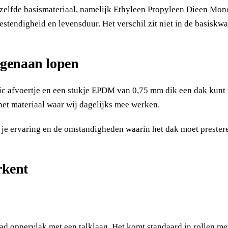
etzelfde basismateriaal, namelijk Ethyleen Propyleen Dieen Mo
bestendigheid en levensduur. Het verschil zit niet in de basiskw
egenaan lopen
stic afvoertje en een stukje EPDM van 0,75 mm dik een dak kunt 
het materiaal waar wij dagelijks mee werken.
, je ervaring en de omstandigheden waarin het dak moet prestere
rkent
d oppervlak met een talklaag. Het komt standaard in rollen met