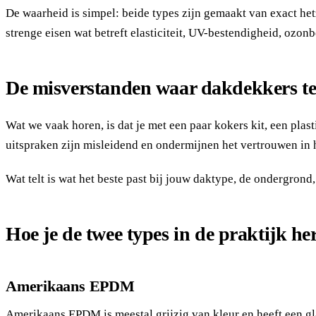
De waarheid is simpel: beide types zijn gemaakt van exact h
strenge eisen wat betreft elasticiteit, UV-bestendigheid, ozon
De misverstanden waar dakdekkers t
Wat we vaak horen, is dat je met een paar kokers kit, een pla
uitspraken zijn misleidend en ondermijnen het vertrouwen in 
Wat telt is wat het beste past bij jouw daktype, de ondergrond
Hoe je de twee types in de praktijk he
Amerikaans EPDM
Amerikaans EPDM is meestal grijzig van kleur en heeft een gla